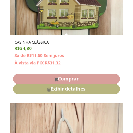
CASINHA CLÁSSICA
R$
34,80
3x de
R$
11,60
Sem juros
À vista via PIX
R$
31,32
Comprar
Exibir detalhes