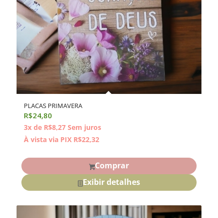
PLACAS PRIMAVERA
R$
24,80
3x de
R$
8,27
Sem juros
À vista via PIX
R$
22,32
Comprar
Exibir detalhes