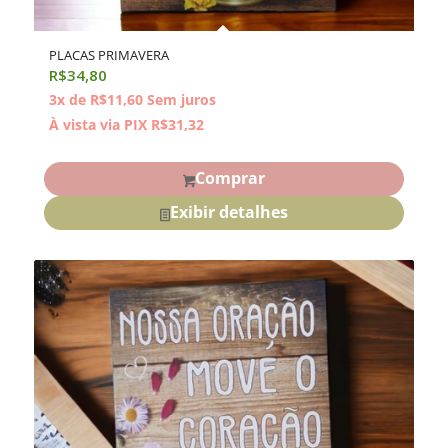
PLACAS PRIMAVERA
R$
34,80
3x de
R$
11,60
Sem juros
À vista via PIX
R$
31,32
Comprar
Exibir detalhes