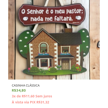
CASINHA CLÁSSICA
R$
34,80
3x de
R$
11,60
Sem juros
À vista via PIX
R$
31,32