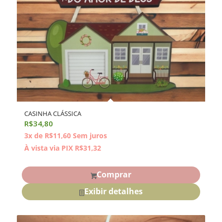
CASINHA CLÁSSICA
R$
34,80
3x de
R$
11,60
Sem juros
À vista via PIX
R$
31,32
Comprar
Exibir detalhes