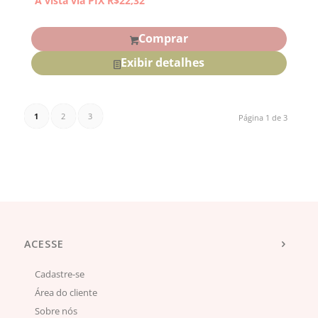
À vista via PIX
R$
22,32
Comprar
Exibir detalhes
1
2
3
Página 1 de 3
ACESSE
Cadastre-se
Área do cliente
Sobre nós