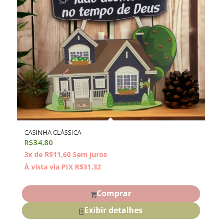
CASINHA CLÁSSICA
R$
34,80
3x de
R$
11,60
Sem juros
À vista via PIX
R$
31,32
Comprar
Exibir detalhes