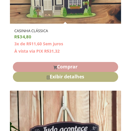
CASINHA CLÁSSICA
R$
34,80
3x de
R$
11,60
Sem juros
À vista via PIX
R$
31,32
Comprar
Exibir detalhes