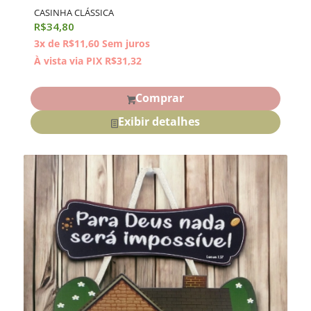
CASINHA CLÁSSICA
R$
34,80
3x de
R$
11,60
Sem juros
À vista via PIX
R$
31,32
Comprar
Exibir detalhes