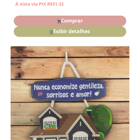
À vista via PIX
R$
31,32
Comprar
Exibir detalhes