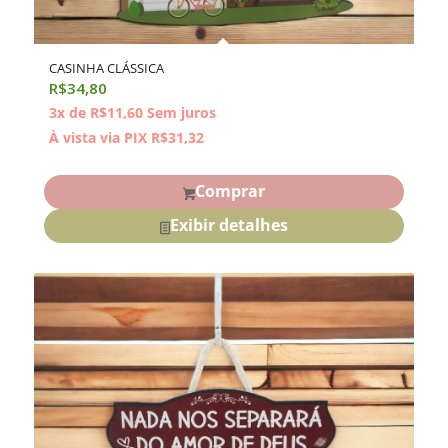
CASINHA CLÁSSICA
R$
34,80
3x de
R$
11,60
Sem juros
À vista via PIX
R$
31,32
Comprar
Exibir detalhes