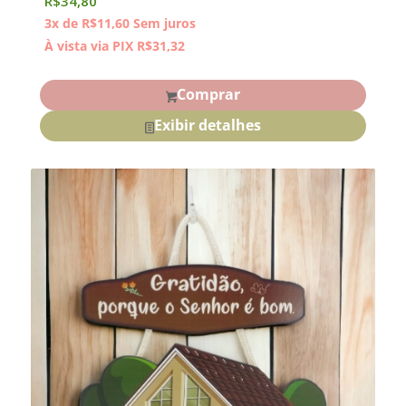
R$
34,80
3x de
R$
11,60
Sem juros
À vista via PIX
R$
31,32
Comprar
Exibir detalhes