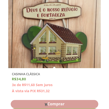
CASINHA CLÁSSICA
R$
34,80
3x de
R$
11,60
Sem juros
À vista via PIX
R$
31,32
Comprar