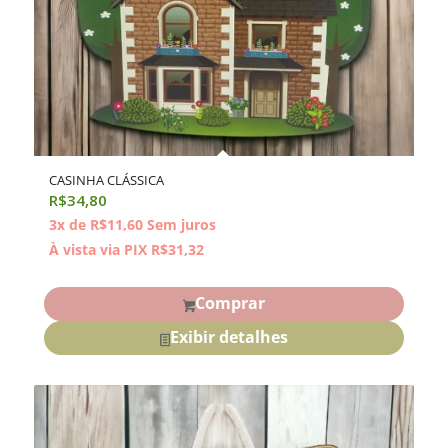
CASINHA CLÁSSICA
R$
34,80
3x de
R$
11,60
Sem juros
À vista via PIX
R$
31,32
Comprar
Exibir detalhes