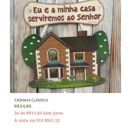
CASINHA CLÁSSICA
R$
34,80
3x de
R$
11,60
Sem juros
À vista via PIX
R$
31,32