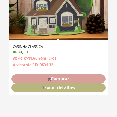
CASINHA CLÁSSICA
R$
34,80
3x de
R$
11,60
Sem juros
À vista via PIX
R$
31,32
Comprar
Exibir detalhes