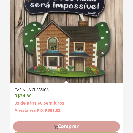
CASINHA CLÁSSICA
R$
34,80
3x de
R$
11,60
Sem juros
À vista via PIX
R$
31,32
Comprar