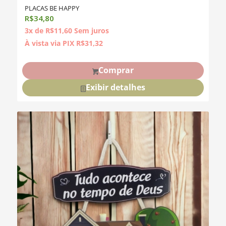
PLACAS BE HAPPY
R$
34,80
3x de
R$
11,60
Sem juros
À vista via PIX
R$
31,32
Comprar
Exibir detalhes