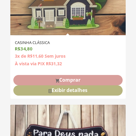
CASINHA CLÁSSICA
R$
34,80
3x de
R$
11,60
Sem juros
À vista via PIX
R$
31,32
Comprar
Exibir detalhes