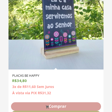
PLACAS BE HAPPY
R$
34,80
3x de
R$
11,60
Sem juros
À vista via PIX
R$
31,32
Comprar