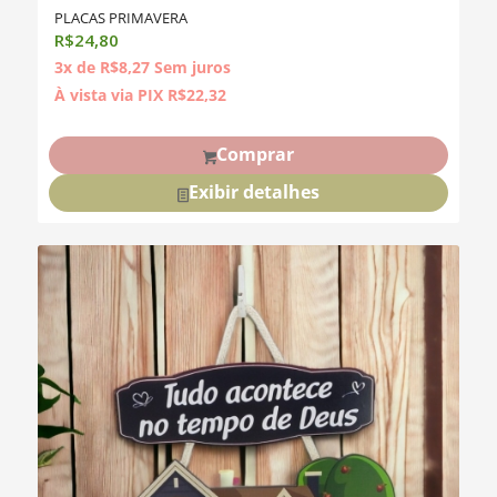
PLACAS PRIMAVERA
R$
24,80
3x de
R$
8,27
Sem juros
À vista via PIX
R$
22,32
Comprar
Exibir detalhes