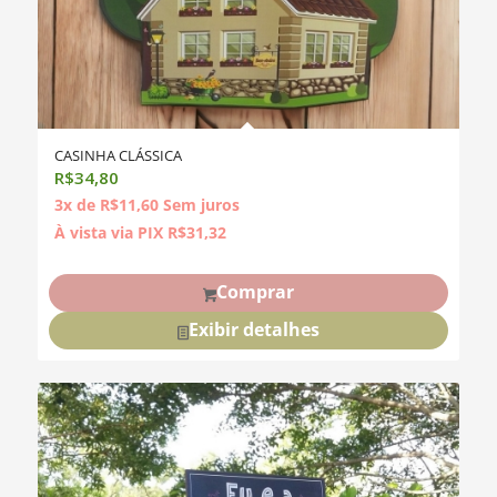
CASINHA CLÁSSICA
R$
34,80
3x de
R$
11,60
Sem juros
À vista via PIX
R$
31,32
Comprar
Exibir detalhes