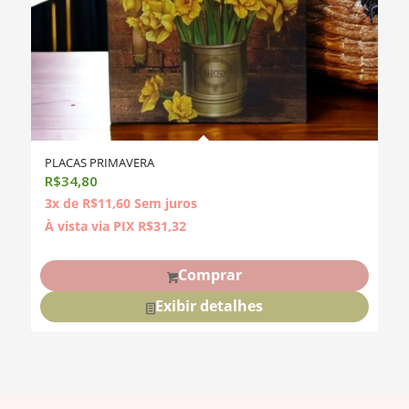
PLACAS PRIMAVERA
R$
34,80
3x de
R$
11,60
Sem juros
À vista via PIX
R$
31,32
Comprar
Exibir detalhes