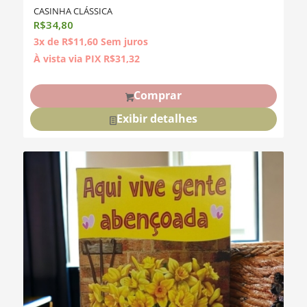
CASINHA CLÁSSICA
R$
34,80
3x de
R$
11,60
Sem juros
À vista via PIX
R$
31,32
Comprar
Exibir detalhes