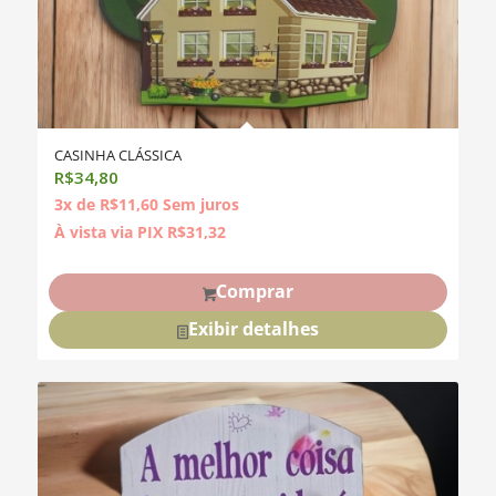
CASINHA CLÁSSICA
R$
34,80
3x de
R$
11,60
Sem juros
À vista via PIX
R$
31,32
Comprar
Exibir detalhes