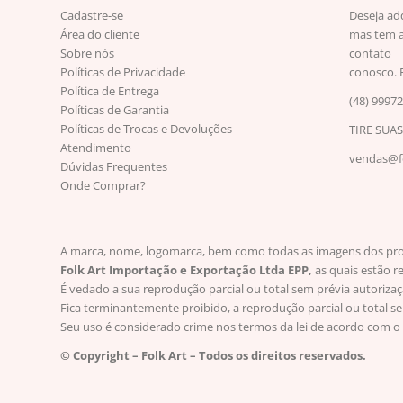
Cadastre-se
Deseja ad
Área do cliente
mas tem a
Sobre nós
contato
Políticas de Privacidade
conosco. 
Política de Entrega
(48) 9997
Políticas de Garantia
Políticas de Trocas e Devoluções
TIRE SUA
Atendimento
vendas@fo
Dúvidas Frequentes
Onde Comprar?
A marca, nome, logomarca, bem como todas as imagens dos produt
Folk Art Importação e Exportação Ltda EPP,
as quais estão r
É vedado a sua reprodução parcial ou total sem prévia autoriza
Fica terminantemente proibido, a reprodução parcial ou total s
Seu uso é considerado crime nos termos da lei de acordo com o 
© Copyright – Folk Art – Todos os direitos reservados.