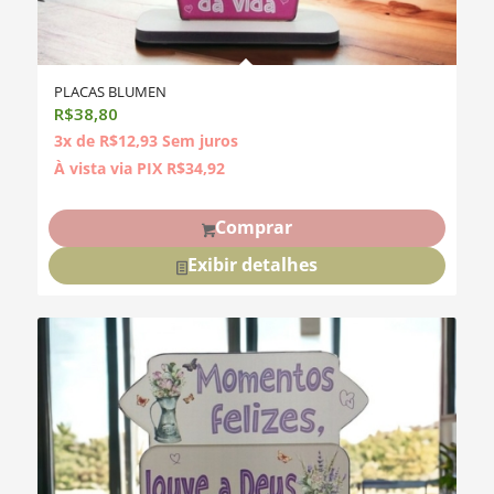
PLACAS BLUMEN
R$
38,80
3x de
R$
12,93
Sem juros
À vista via PIX
R$
34,92
Comprar
Exibir detalhes