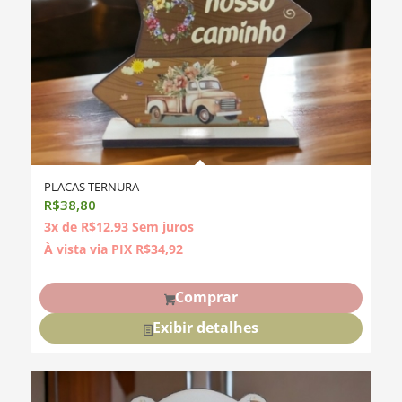
PLACAS TERNURA
R$
38,80
3x de
R$
12,93
Sem juros
À vista via PIX
R$
34,92
Comprar
Exibir detalhes