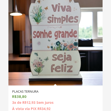
PLACAS TERNURA
R$
38,80
3x de
R$
12,93
Sem juros
À vista via PIX
R$
34,92