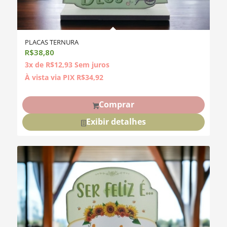
PLACAS TERNURA
R$
38,80
3x de
R$
12,93
Sem juros
À vista via PIX
R$
34,92
Comprar
Exibir detalhes