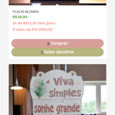
PLACAS BLUMEN
R$
38,80
3x de
R$
12,93
Sem juros
À vista via PIX
R$
34,92
Comprar
Exibir detalhes