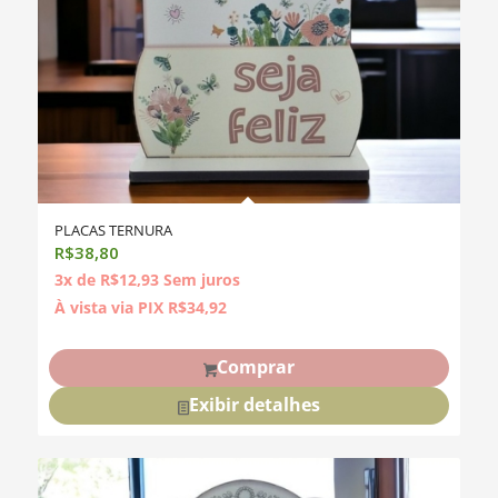
PLACAS TERNURA
R$
38,80
3x de
R$
12,93
Sem juros
À vista via PIX
R$
34,92
Comprar
Exibir detalhes