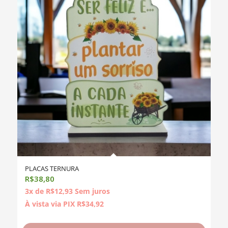
PLACAS TERNURA
R$
38,80
3x de
R$
12,93
Sem juros
À vista via PIX
R$
34,92