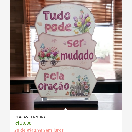
PLACAS TERNURA
R$
38,80
3x de
R$
12,93
Sem juros