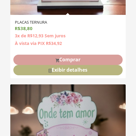
PLACAS TERNURA
R$
38,80
3x de
R$
12,93
Sem juros
À vista via PIX
R$
34,92
Comprar
Exibir detalhes