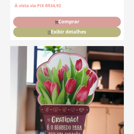
À vista via PIX
R$
34,92
Comprar
Exibir detalhes