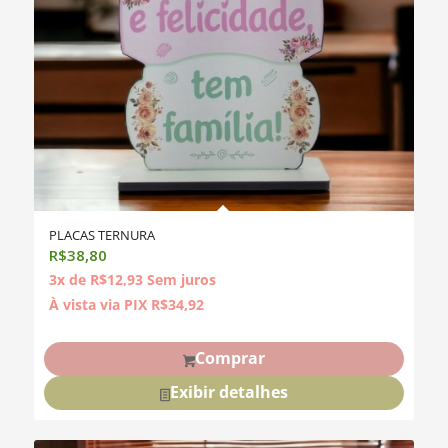
PLACAS TERNURA
R$
38,80
3x de
R$
12,93
Sem juros
À vista via PIX
R$
34,92
Comprar
Exibir detalhes