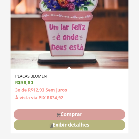
PLACAS BLUMEN
R$
38,80
3x de
R$
12,93
Sem juros
À vista via PIX
R$
34,92
Comprar
Exibir detalhes