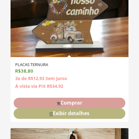
PLACAS TERNURA
R$
38,80
3x de
R$
12,93
Sem juros
À vista via PIX
R$
34,92
Comprar
Exibir detalhes