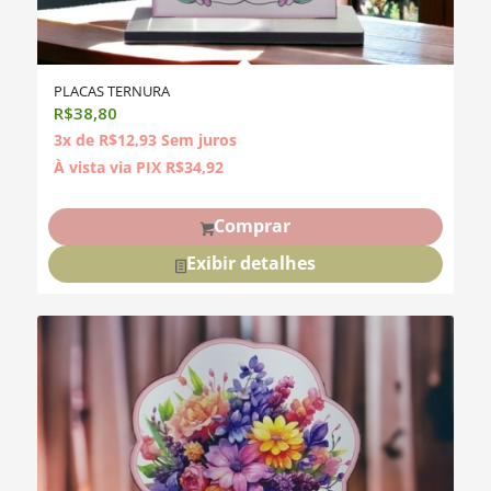
PLACAS TERNURA
R$
38,80
3x de
R$
12,93
Sem juros
À vista via PIX
R$
34,92
Comprar
Exibir detalhes