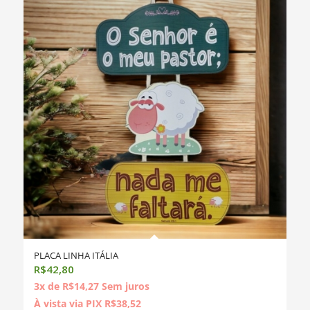
PLACA LINHA ITÁLIA
R$
42,80
3x de
R$
14,27
Sem juros
À vista via PIX
R$
38,52