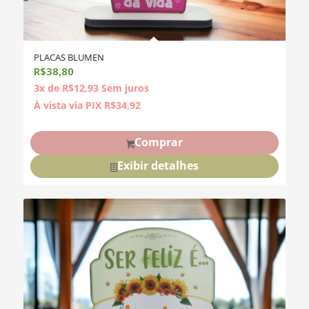
PLACAS BLUMEN
R$
38,80
3x de
R$
12,93
Sem juros
À vista via PIX
R$
34,92
Comprar
Exibir detalhes