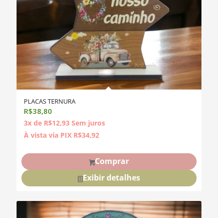
PLACAS TERNURA
R$
38,80
3x de
R$
12,93
Sem juros
À vista via PIX
R$
34,92
Comprar
Exibir detalhes