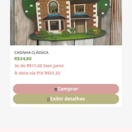
CASINHA CLÁSSICA
R$
34,80
3x de
R$
11,60
Sem juros
À vista via PIX
R$
31,32
Comprar
Exibir detalhes