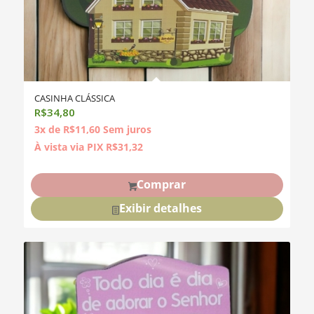
CASINHA CLÁSSICA
R$
34,80
3x de
R$
11,60
Sem juros
À vista via PIX
R$
31,32
Comprar
Exibir detalhes