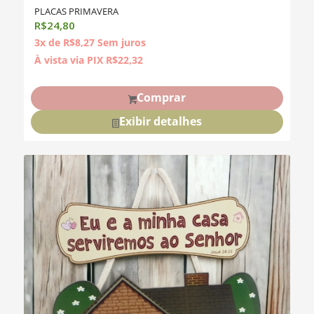
PLACAS PRIMAVERA
R$
24,80
3x de
R$
8,27
Sem juros
À vista via PIX
R$
22,32
Comprar
Exibir detalhes