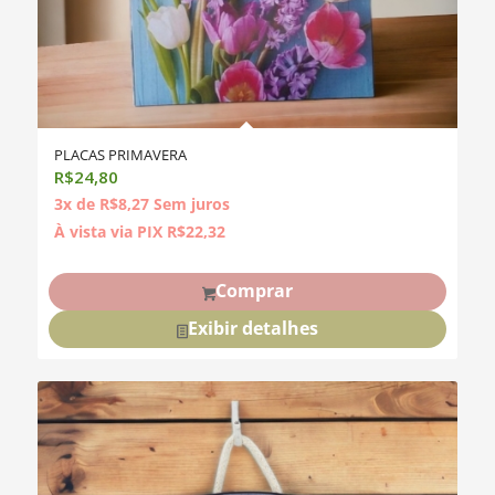
PLACAS PRIMAVERA
R$
24,80
3x de
R$
8,27
Sem juros
À vista via PIX
R$
22,32
Comprar
Exibir detalhes