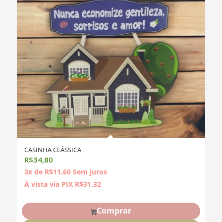
CASINHA CLÁSSICA
R$
34,80
3x de
R$
11,60
Sem juros
À vista via PIX
R$
31,32
Comprar