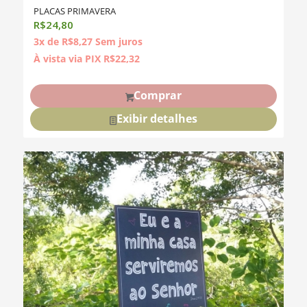
PLACAS PRIMAVERA
R$
24,80
3x de
R$
8,27
Sem juros
À vista via PIX
R$
22,32
Comprar
Exibir detalhes