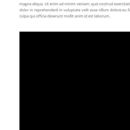
magna aliqua. Ut enim ad minim veniam, quis nostrud exercitati
dolor in reprehenderit in voluptate velit esse cillum dolore eu 
culpa qui officia deserunt mollit anim id est laborum.