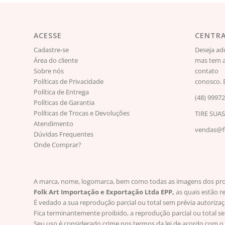
ACESSE
CENTRA
Cadastre-se
Deseja ad
Área do cliente
mas tem a
Sobre nós
contato
Políticas de Privacidade
conosco. 
Política de Entrega
(48) 9997
Políticas de Garantia
Políticas de Trocas e Devoluções
TIRE SUA
Atendimento
vendas@fo
Dúvidas Frequentes
Onde Comprar?
A marca, nome, logomarca, bem como todas as imagens dos produt
Folk Art Importação e Exportação Ltda EPP,
as quais estão r
É vedado a sua reprodução parcial ou total sem prévia autoriza
Fica terminantemente proibido, a reprodução parcial ou total s
Seu uso é considerado crime nos termos da lei de acordo com o 