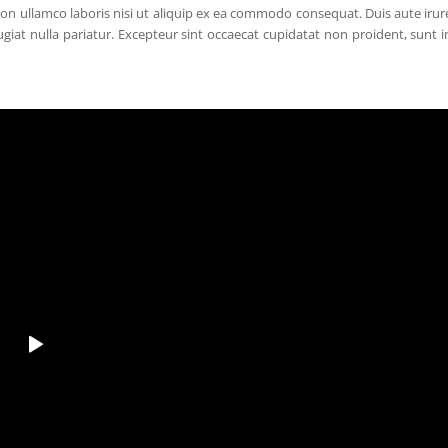
on ullamco laboris nisi ut aliquip ex ea commodo consequat. Duis aute irur
fugiat nulla pariatur. Excepteur sint occaecat cupidatat non proident, sunt i