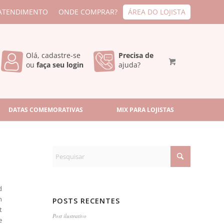
ATENDIMENTO
ONDE COMPRAR?
ÁREA DO LOJISTA
Olá, cadastre-se
Precisa de
ou
faça seu login
ajuda?
DATAS COMEMORATIVAS
MIX PARA LOJISTAS
d
n
POSTS RECENTES
t
Post ilustrativo
e