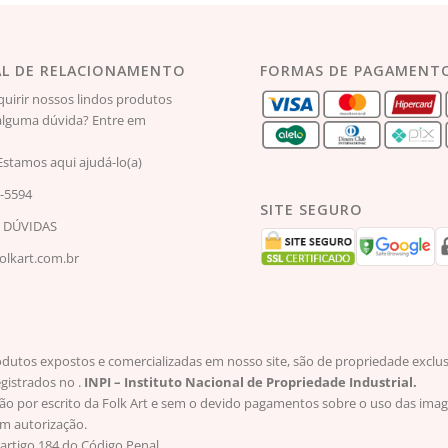
L DE RELACIONAMENTO
FORMAS DE PAGAMENT
quirir nossos lindos produtos
lguma dúvida? Entre em
Estamos aqui ajudá-lo(a)
2-5594
SITE SEGURO
S DÚVIDAS
lkart.com.br
os expostos e comercializadas em nosso site, são de propriedade exclusiva
egistrados no .
INPI – Instituto Nacional de Propriedade Industrial.
ção por escrito da Folk Art e sem o devido pagamentos sobre o uso das imag
em autorização.
artigo 184 do Código Penal.