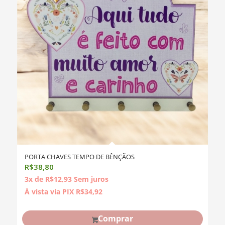
PORTA CHAVES TEMPO DE BÊNÇÃOS
R$
38,80
3x de
R$
12,93
Sem juros
À vista via PIX
R$
34,92
Comprar