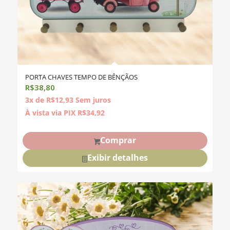
PORTA CHAVES TEMPO DE BÊNÇÃOS
R$
38,80
3x de
R$
12,93
Sem juros
À vista via PIX
R$
34,92
Comprar
Exibir detalhes