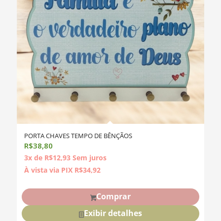
PORTA CHAVES TEMPO DE BÊNÇÃOS
R$
38,80
3x de
R$
12,93
Sem juros
À vista via PIX
R$
34,92
Comprar
Exibir detalhes