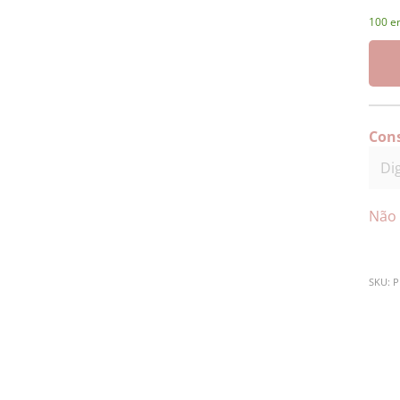
100 e
Cons
Não 
SKU:
P
D