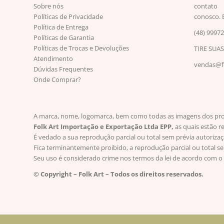
Sobre nós
contato
Políticas de Privacidade
conosco. 
Política de Entrega
(48) 9997
Políticas de Garantia
Políticas de Trocas e Devoluções
TIRE SUA
Atendimento
vendas@fo
Dúvidas Frequentes
Onde Comprar?
A marca, nome, logomarca, bem como todas as imagens dos produt
Folk Art Importação e Exportação Ltda EPP,
as quais estão r
É vedado a sua reprodução parcial ou total sem prévia autoriza
Fica terminantemente proibido, a reprodução parcial ou total s
Seu uso é considerado crime nos termos da lei de acordo com o 
© Copyright – Folk Art – Todos os direitos reservados.