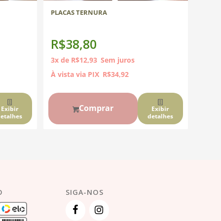
PLACAS TERNURA
R$
38,80
3x de
R$
12,93
Sem juros
À vista via PIX
R$
34,92
Comprar
Exibir
Exibir
etalhes
detalhes
O
SIGA-NOS