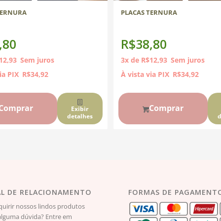
TERNURA
PLACAS TERNURA
,80
R$
38,80
12,93
Sem juros
3x de
R$
12,93
Sem juros
ia PIX
R$
34,92
À vista via PIX
R$
34,92
Comprar
Comprar
Exibir
detalhes
d
L DE RELACIONAMENTO
FORMAS DE PAGAMENT
quirir nossos lindos produtos
lguma dúvida? Entre em