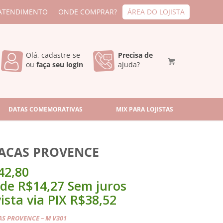
ATENDIMENTO
ONDE COMPRAR?
ÁREA DO LOJISTA
Olá, cadastre-se
Precisa de
ou
faça seu login
ajuda?
DATAS COMEMORATIVAS
MIX PARA LOJISTAS
ACAS PROVENCE
42,80
 de
R$
14,27
Sem juros
ista via PIX
R$
38,52
AS PROVENCE
– M V301