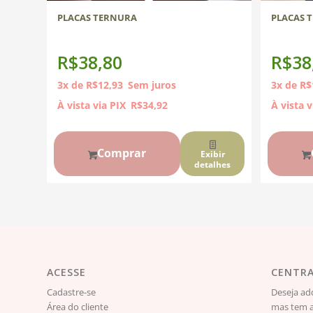
PLACAS TERNURA
PLACAS 
R$
38,80
R$
38
3x de
R$
12,93
Sem juros
3x de
R$
À vista via PIX
R$
34,92
À vista v
Comprar
Exibir
detalhes
ACESSE
CENTRA
Cadastre-se
Deseja ad
Área do cliente
mas tem a