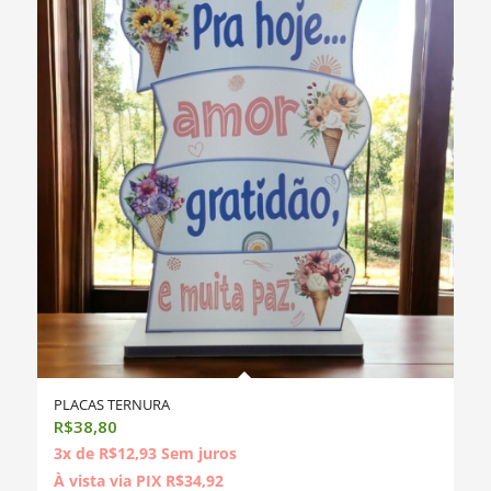
PLACAS TERNURA
R$
38,80
3x de
R$
12,93
Sem juros
À vista via PIX
R$
34,92