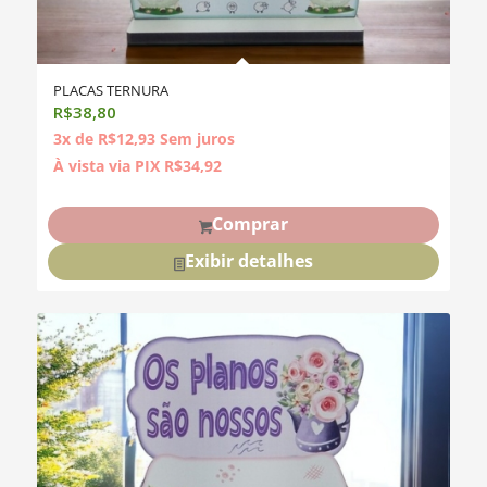
PLACAS TERNURA
R$
38,80
3x de
R$
12,93
Sem juros
À vista via PIX
R$
34,92
Comprar
Exibir detalhes