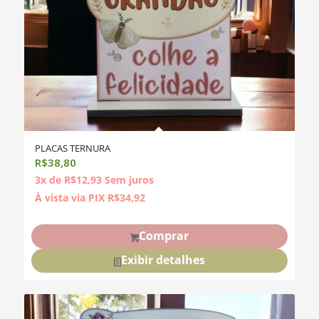
PLACAS TERNURA
R$
38,80
3x de
R$
12,93
Sem juros
À vista via PIX
R$
34,92
Comprar
Exibir detalhes