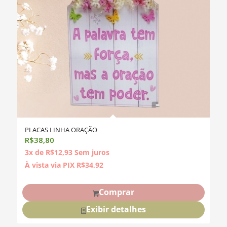
PLACAS LINHA ORAÇÃO
R$
38,80
3x de
R$
12,93
Sem juros
À vista via PIX
R$
34,92
Comprar
Exibir detalhes