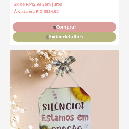
3x de
R$
12,93
Sem juros
À vista via PIX
R$
34,92
Comprar
Exibir detalhes