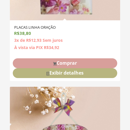
PLACAS LINHA ORAÇÃO
R$
38,80
3x de
R$
12,93
Sem juros
À vista via PIX
R$
34,92
Comprar
Exibir detalhes